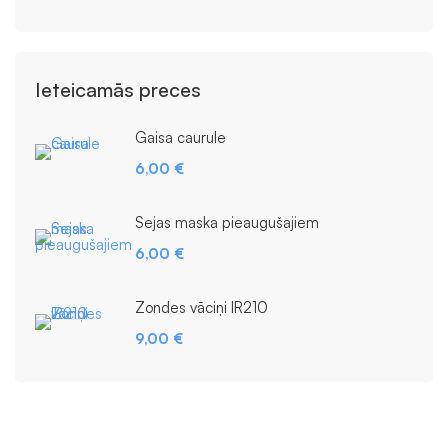
Ieteicamās preces
Gaisa caurule
6,00
€
Sejas maska pieaugušajiem
6,00
€
Zondes vāciņi IR210
9,00
€