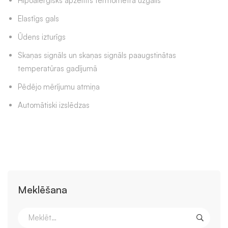
Hipoalerģisks apzeltīts termometra uzgalis
Elastīgs gals
Ūdens izturīgs
Skaņas signāls un skaņas signāls paaugstinātas
temperatūras gadījumā
Pēdējo mērījumu atmiņa
Automātiski izslēdzas
Meklēšana
Search
for: