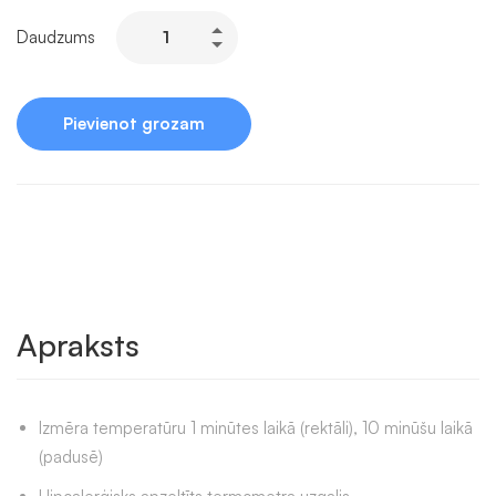
Microlife
Daudzums
MT1931
GoldTemp
daudzums
Pievienot grozam
Apraksts
Izmēra temperatūru 1 minūtes laikā (rektāli), 10 minūšu laikā
(padusē)