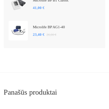
Microlife BP B1 Classic
41,00
€
Microlife BP AG1-40
23,40
€
26,00
€
Panašūs produktai