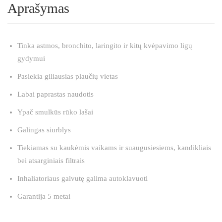
Aprašymas
Tinka astmos, bronchito, laringito ir kitų kvėpavimo ligų
gydymui
Pasiekia giliausias plaučių vietas
Labai paprastas naudotis
Ypač smulkūs rūko lašai
Galingas siurblys
Tiekiamas su kaukėmis vaikams ir suaugusiesiems, kandikliais
bei atsarginiais filtrais
Inhaliatoriaus galvutę galima autoklavuoti
Garantija 5 metai