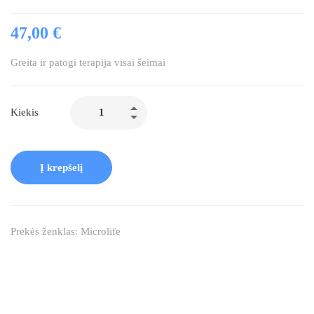
47,00
€
Greita ir patogi terapija visai šeimai
produkto
Kiekis
kiekis:
Microlife
NEB
Į krepšelį
200
Prekės ženklas:
Microlife